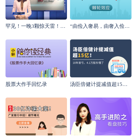
罕见！一晚3颗惊天雷！年报爆雷季提前上演？
“由俭入奢易，由奢入俭难”与“棘轮效应”原理
股票大作手回忆录
汤臣倍健计提减值超15亿！10年首亏，4.1万股东懵了