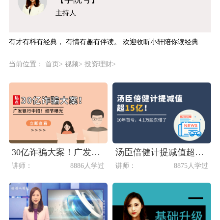
主持人
有才有料有经典， 有情有趣有伴读。 欢迎收听小轩陪你读经典
当前位置：
首页
>
视频
>
投资理财
>
30亿诈骗大案！广发银行中招！细节曝光
汤臣倍健计提减值超15亿！10年首亏，4.1万股东懵了
讲师：
8886人学过
讲师：
8875人学过