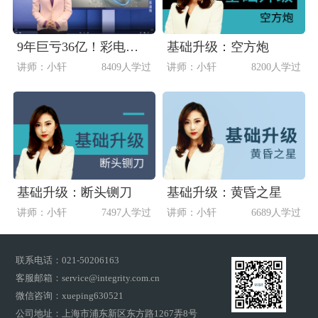
9年巨亏36亿！彩电巨头康佳能否重返时代巅峰？
基础升级：空方炮
讲师：小轩
8409人学过
讲师：小轩
8200人学过
基础升级：断头铡刀
基础升级：黄昏之星
讲师：小轩
7497人学过
讲师：小轩
6689人学过
联系电话：021-50206163
客服邮箱：service@integrity.com.cn
微信咨询：xueping630521
公司地址：上海市浦东新区东方路1267弄8号