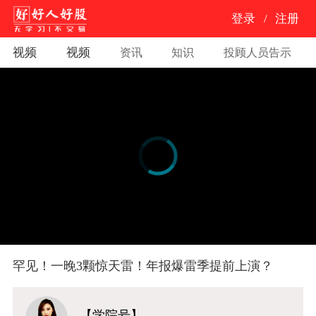
登录
/
注册
视频
视频
资讯
知识
投顾人员告示
罕见！一晚3颗惊天雷！年报爆雷季提前上演？
【学院号】