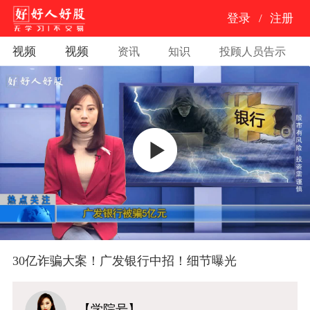
登录
/
注册
视频
视频
资讯
知识
投顾人员告示
30亿诈骗大案！广发银行中招！细节曝光
【学院号】