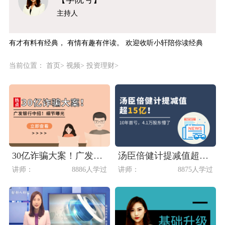
主持人
有才有料有经典， 有情有趣有伴读。 欢迎收听小轩陪你读经典
当前位置：
首页
>
视频
>
投资理财
>
30亿诈骗大案！广发银行中招！细节曝光
汤臣倍健计提减值超15亿！10年首亏，4.1万股东懵了
讲师：
8886人学过
讲师：
8875人学过