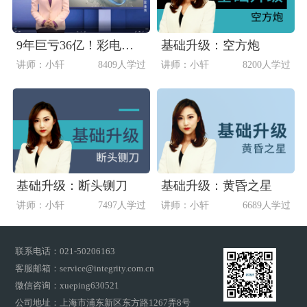
9年巨亏36亿！彩电巨头康佳能否重返时代巅峰？
基础升级：空方炮
讲师：小轩
8409人学过
讲师：小轩
8200人学过
基础升级：断头铡刀
基础升级：黄昏之星
讲师：小轩
7497人学过
讲师：小轩
6689人学过
联系电话：021-50206163
客服邮箱：service@integrity.com.cn
微信咨询：xueping630521
公司地址：上海市浦东新区东方路1267弄8号