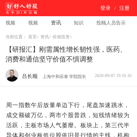
登录
/
注册
资讯
视频
视频
知识
投顾人员告示
当前位置：
首页
>
资讯
>
价值投资
>
【研报汇】刚需属性增长韧性强，医药、
消费和通信坚守价值不惧调整
2020-09-07 19:16:16
吕长顺
上海中和应泰
学院院长
周一指数午后放量单边下行，尾盘加速跳水，
成交额破万亿，两市个股普跌，短线情绪较为
活跃，主板市场人气萎靡。板块上，第三代半
导体和创业板低位股依旧是行情的主线，机构