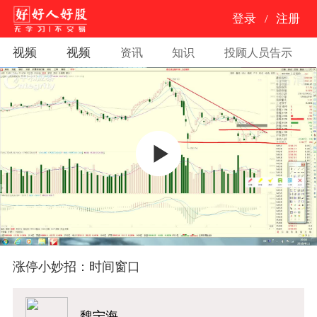
登录
/
注册
视频
视频
资讯
知识
投顾人员告示
涨停小妙招：时间窗口
魏宁海