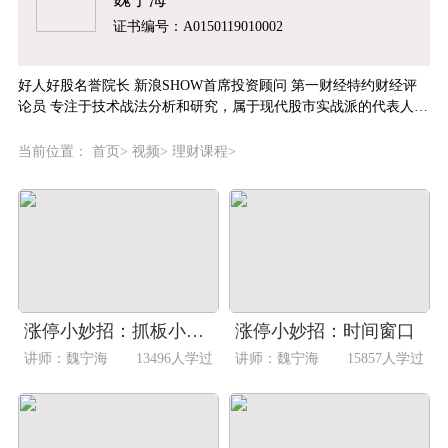
证书编号：A0150119010002
好人好股名誉院长 新浪SHOW首席投资顾问 第一财经特约财经评
论员 专注于技术战法分析和研究，属于现代股市实战派的代表人
物。善于把复杂深奥的股市技术用自己生动的图形表达描述出来。
当前位置：
首页
>
视频
>
理财课程
>
涨停小妙招：抓板小技巧
涨停小妙招：时间窗口
讲师：魏宁海
13496人学过
讲师：魏宁海
15857人学过